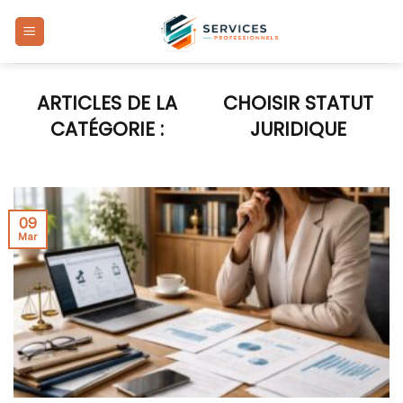
Skip
to
content
CHOISIR STATUT
JURIDIQUE
09
Mar