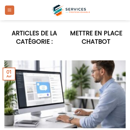
Skip
to
content
METTRE EN PLACE
CHATBOT
01
Avr