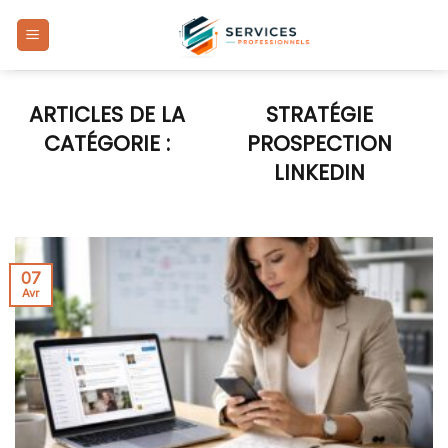
Skip
to
content
STRATÉGIE
PROSPECTION
LINKEDIN
07
Avr