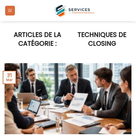
Skip
to
content
TECHNIQUES DE
CLOSING
31
Mar