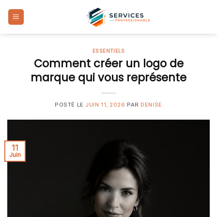
Skip
to
content
ESSENTIELS
Comment créer un logo de
marque qui vous représente
POSTÉ LE
JUIN 11, 2026
PAR
DENISE
11
Juin