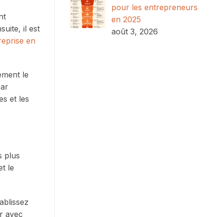
pour les entrepreneurs
nt
en 2025
ite, il est
août 3, 2026
reprise en
lement le
par
s et les
s plus
t le
ablissez
er avec