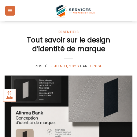
Skip
to
content
ESSENTIELS
Tout savoir sur le design
d’identité de marque
POSTÉ LE
JUIN 11, 2026
PAR
DENISE
11
Juin