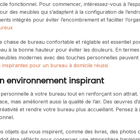
icile fonctionnel. Pour commencer, intéressez-vous à l’esp
ur des meubles qui s’adaptent à la configuration de l’endroi
nts intégrés pour éviter l’encombrement et faciliter l’organ
eureux
e chaise de bureau confortable et réglable est essentiel po
au à la bonne hauteur pour éviter les douleurs. En termes 
des meubles modernes avec des touches personnelles peuvent
 inspirantes pour un bureau à domicile réussi
un environnement inspirant
personnelle à votre bureau tout en renforçant son attrait.
ce, mais améliorent aussi la qualité de l’air. Des œuvres d’
éativité et rendre votre bureau plus accueillant. Pensez à 
onnel.
 objets qui vous inspirent, comme des livres, des photos 
i doit être réfléchi pour conserver une atmosphère harmoni