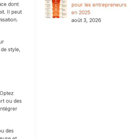
ace dont
pour les entrepreneurs
t. Il peut
en 2025
isation.
août 3, 2026
ur
de style,
 Optez
art ou des
intégrer
ou des
euse et