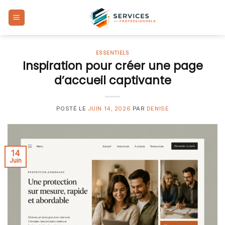
Skip
to
content
ESSENTIELS
Inspiration pour créer une page
d’accueil captivante
POSTÉ LE
JUIN 14, 2026
PAR
DENISE
14
Juin