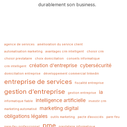
durablement son business.
agence de services
amélioration du service client
automatisation marketing
avantages crm intelligent
choisir crm
choisir prestataire
choix domiciliation
conseils informatique
création d'entreprise
cybersécurité
crm intelligent
domiciliation entreprise
développement commercial linkedin
entreprise de services
fiscalité entreprise
gestion d’entreprise
ia
gestion entreprise
intelligence artificielle
informatique fiable
investir crm
marketing digital
marketing automatisé
obligations légales
outils marketing
pacte d’associés
pare-feu
pme
pare-feu professionnel
prestataire informatique