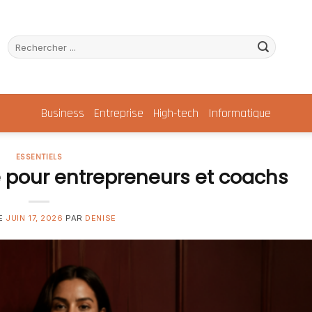
Business
Entreprise
High-tech
Informatique
ESSENTIELS
pour entrepreneurs et coachs
LE
JUIN 17, 2026
PAR
DENISE