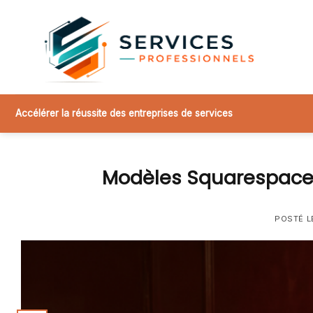
Skip
to
content
Accélérer la réussite des entreprises de services
Modèles Squarespace 
POSTÉ 