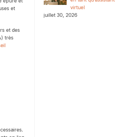
e épuré et
virtuel
uses et
juillet 30, 2026
rs et des
) très
eil
écessaires.