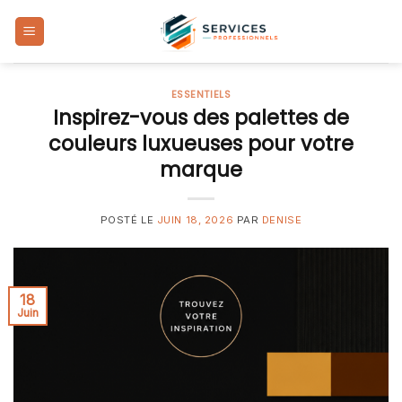
Skip
to
content
ESSENTIELS
Inspirez-vous des palettes de
couleurs luxueuses pour votre
marque
POSTÉ LE
JUIN 18, 2026
PAR
DENISE
18
Juin