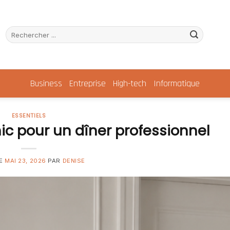
Business
Entreprise
High-tech
Informatique
ESSENTIELS
ic pour un dîner professionnel
LE
MAI 23, 2026
PAR
DENISE