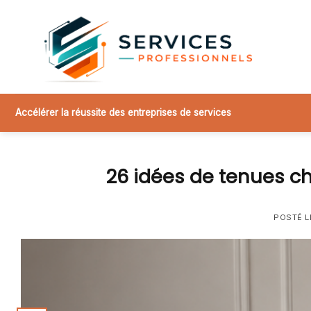
Skip
to
content
Accélérer la réussite des entreprises de services
26 idées de tenues ch
POSTÉ 