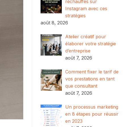
réchauffés sur
Instagram avec ces
stratégies
août 8, 2026
Atelier créatif pour
élaborer votre stratégie
d’entreprise
août 7, 2026
Comment fixer le tarif de
vos prestations en tant
que consultant
août 7, 2026
Un processus marketing
en 8 étapes pour réussir
en 2023