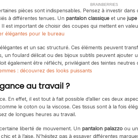
rtaines pièces sont indispensables. Pensez à investir dans 
iés à différentes tenues. Un
pantalon classique
et une
jupe
 Il est important de choisir des coupes qui mettent en valeu
er élégantes pour le bureau
légantes et un sac structuré. Ces éléments peuvent tran
, un foulard délicat ou des bijoux subtils peuvent ajouter
it également être réfléchi, privilégiant des teintes neutres 
femmes : découvrez des looks puissants
gance au travail ?
e. En effet, il est tout à fait possible d’allier ces deux aspe
 comme le coton ou la viscose. Ces tissus sont à la fois élég
sez de longues heures au travail.
certaine liberté de mouvement. Un
pantalon palazzo
ou un
 chic et à l’aise. N’hésitez pas à essayer différentes marqu