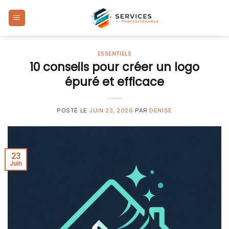
Skip
to
content
ESSENTIELS
10 conseils pour créer un logo
épuré et efficace
POSTÉ LE
JUIN 23, 2026
PAR
DENISE
23
Juin